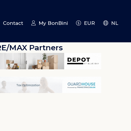
Contact
My BonBini
EUR
NL
RE/MAX Partners