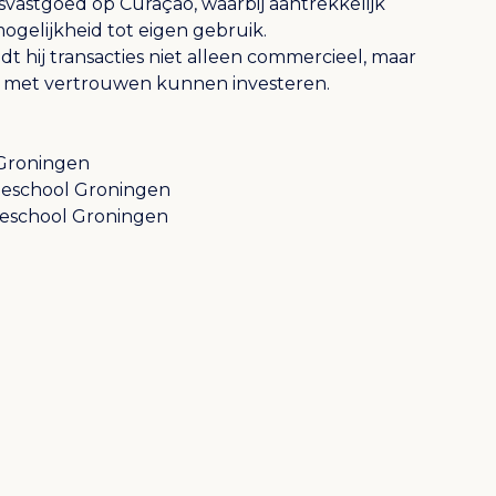
gsvastgoed op Curaçao, waarbij aantrekkelijk
elijkheid tot eigen gebruik.
idt hij transacties niet alleen commercieel, maar
ers met vertrouwen kunnen investeren.
t Groningen
geschool Groningen
geschool Groningen