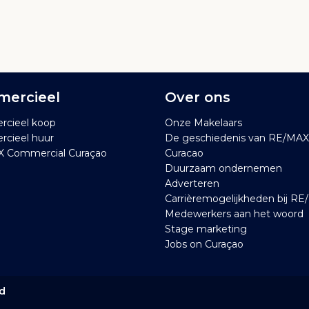
ercieel
Over ons
cieel koop
Onze Makelaars
cieel huur
De geschiedenis van RE/MAX
 Commercial Curaçao
Curacao
Duurzaam ondernemen
Adverteren
Carrièremogelijkheden bij R
Medewerkers aan het woord
Stage marketing
Jobs on Curaçao
ed