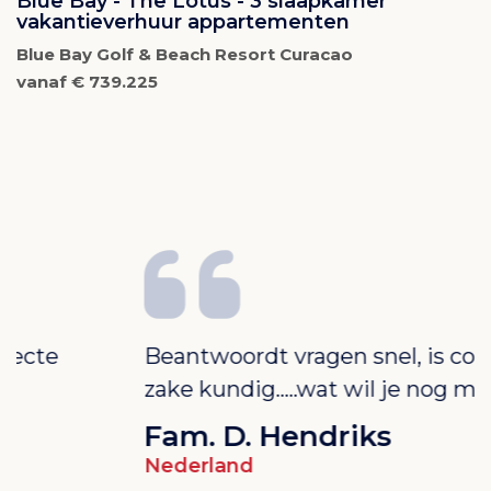
Blue Bay - The Lotus - 3 slaapkamer
vakantieverhuur appartementen
Blue Bay Golf & Beach Resort Curacao
vanaf € 739.225
Beantwoordt vragen snel, is correct en ter
W
zake kundig…..wat wil je nog meer?
r
P
Fam. D. Hendriks
e
Nederland
d