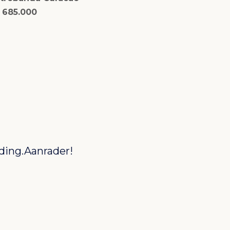
 685.000
e nog meer?
Wij waren zeer tevr
Piepenbrink toen wi
nu eigenaren van e
beheerder geadvisee
onderhoud van de w