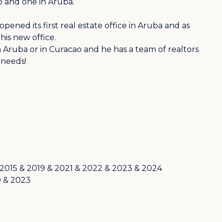
o and one in Aruba.
pened its first real estate office in Aruba and as
his new office.
n Aruba or in Curacao and he has a team of realtors
 needs!
 2015 & 2019 & 2021 & 2022 & 2023 & 2024
0 & 2023