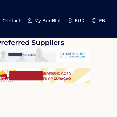
Contact
My BonBini
EUR
EN
referred Suppliers