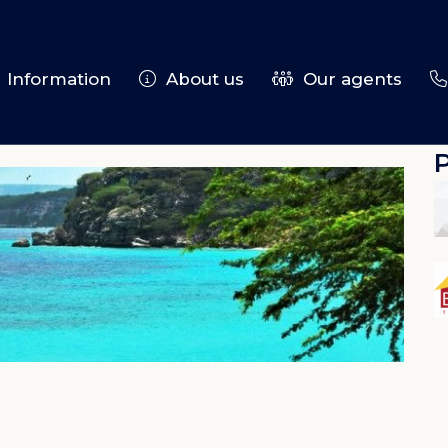
Information
About us
Our agents
P