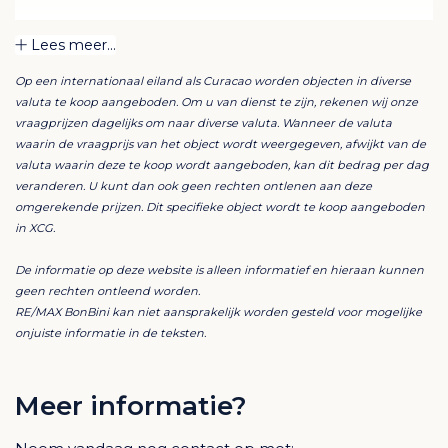
Het ontwerp is van de bekende architect Henk Bolivar
Lees meer...
van het bureau: Bo! Arkitektura. Er is veel aandacht
Op een internationaal eiland als Curacao worden objecten in diverse
besteed aan luxe en afwerking en er wordt gebruik
valuta te koop aangeboden. Om u van dienst te zijn, rekenen wij onze
gemaakt van hoogwaardige materialen. Voor het
vraagprijzen dagelijks om naar diverse valuta. Wanneer de valuta
ultieme Caribische gevoel is elk appartement
waarin de vraagprijs van het object wordt weergegeven, afwijkt van de
valuta waarin deze te koop wordt aangeboden, kan dit bedrag per dag
gesitueerd met zicht op het zwembad en de tropische
veranderen. U kunt dan ook geen rechten ontlenen aan deze
tuin.
omgerekende prijzen. Dit specifieke object wordt te koop aangeboden
in XCG.
Dit appartement is voorzien van ruime woonkamer,
De informatie op deze website is alleen informatief en hieraan kunnen
opgedeeld in een eet- en zithoek, een extra ruimte
geen rechten ontleend worden.
waar plek is voor een bureau of televisiehoek. De
RE/MAX BonBini kan niet aansprakelijk worden gesteld voor mogelijke
grote open keuken beschikt over een break-fast bar
onjuiste informatie in de teksten.
en staat in verbinding met het woongedeelte. De
hoofdslaapkamer is voorzien van een eigen walk-in
Meer informatie?
closet en badkamer ensuit. De tweede slaapkamer
beschikt ook over een badkamer ensuite.