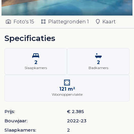
Foto's
15
Plattegronden
1
Kaart
Specificaties
2
2
Slaapkamers
Badkamers
121 m²
Woonoppervlakte
Prijs:
€ 2.385
Bouwjaar:
2022-23
Slaapkamers:
2