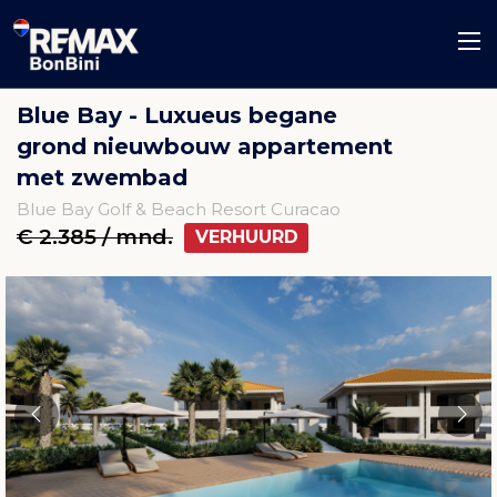
Blue Bay - Luxueus begane
grond nieuwbouw appartement
met zwembad
Blue Bay Golf & Beach Resort Curacao
€ 2.385 / mnd.
VERHUURD