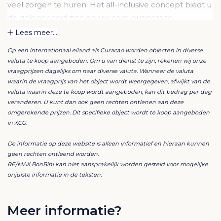
veel zorgen te huren. Het all-inclusive concept biedt u
de gelegenheid zich op uw core business te
concentreren.
Lees meer...
Op een internationaal eiland als Curacao worden objecten in diverse
Het complex bestaat uit een tweetal volledig
valuta te koop aangeboden. Om u van dienst te zijn, rekenen wij onze
gerenoveerde gebouwen: The Villa en The Club
vraagprijzen dagelijks om naar diverse valuta. Wanneer de valuta
House, en een nieuw gebouw, genaamd The Green
waarin de vraagprijs van het object wordt weergegeven, afwijkt van de
valuta waarin deze te koop wordt aangeboden, kan dit bedrag per dag
House.
veranderen. U kunt dan ook geen rechten ontlenen aan deze
omgerekende prijzen. Dit specifieke object wordt te koop aangeboden
In The Green House bevinden zich een drietal etages,
in XCG.
ieder goed voor 226m2 kantoorruimte.
De informatie op deze website is alleen informatief en hieraan kunnen
geen rechten ontleend worden.
Om tegemoet te komen aan de toenemende vraag
RE/MAX BonBini kan niet aansprakelijk worden gesteld voor mogelijke
naar “groene” kantoorruimte, heeft de ontwikkelaar
onjuiste informatie in de teksten.
maar liefst 70 zonnepanelen op het dat van The Green
House geinstalleerd, wordt regenwater verzameld om
Meer informatie?
de tuinen rondom het kantoor van water te voorzien, is