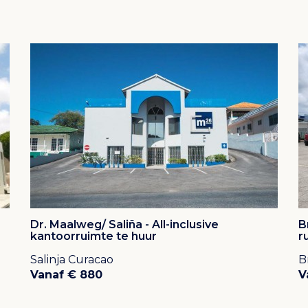
elijk van de M2. Er is een minimale huurperiode
rduur wordt de borg berekend.
Dr. Maalweg/ Saliña - All-inclusive
B
kantoorruimte te huur
r
op met de listing agent.
Salinja Curacao
B
Vanaf € 880
V