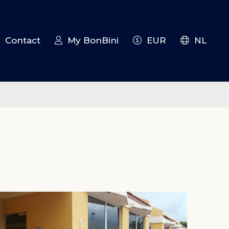
Contact
My BonBini
EUR
NL