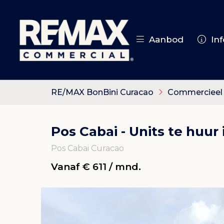
Aanbod
Inf
RE/MAX BonBini Curacao
Commercieel
Pos Cabai - Units te huur 
Pos Cabai Curacao
Vanaf € 611 / mnd.