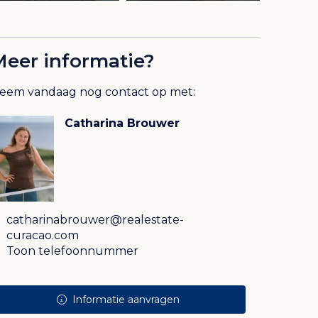
Meer informatie?
eem vandaag nog contact op met:
Catharina Brouwer
E
catharinabrouwer@realestate-
curacao.com
M
Toon telefoonnummer
Informatie aanvragen