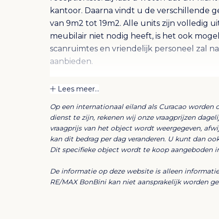
kantoor. Daarna vindt u de verschillende g
van 9m2 tot 19m2. Alle units zijn volledig 
meubilair niet nodig heeft, is het ook mogel
scanruimtes en vriendelijk personeel zal n
aanbieden.
De huur van deze kantoorunits is inclusief:
Lees meer...
24/7 toegang & beveiliging
Op een internationaal eiland als Curacao worden 
Alarmsysteem
dienst te zijn, rekenen wij onze vraagprijzen dage
Lichtsensoren
vraagprijs van het object wordt weergegeven, afw
Brandsensoren
kan dit bedrag per dag veranderen. U kunt dan oo
Airco
Dit specifieke object wordt te koop aangeboden i
Ventilatiesysteem
Hoge snelheid internet
De informatie op deze website is alleen informat
Receptioniste diensten
RE/MAX BonBini kan niet aansprakelijk worden gest
Vergaderzalen
Afdrukken en scannen
Postverwerking