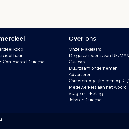
ercieel
Over ons
cieel koop
Onze Makelaars
cieel huur
De geschiedenis van RE/MAX
 Commercial Curaçao
Curacao
Duurzaam ondernemen
Adverteren
Carrièremogelijkheden bij R
Medewerkers aan het woord
Stage marketing
Jobs on Curaçao
ed