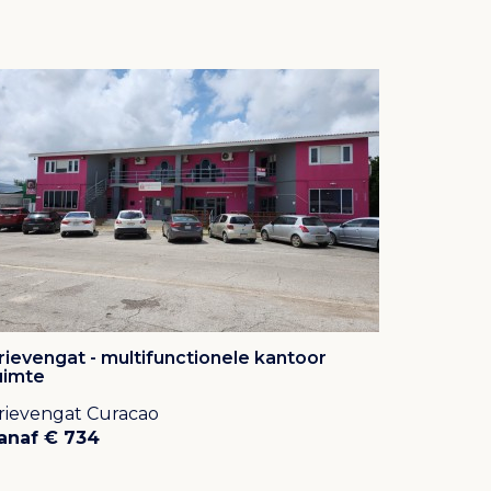
rievengat - multifunctionele kantoor
uimte
rievengat Curacao
anaf € 734