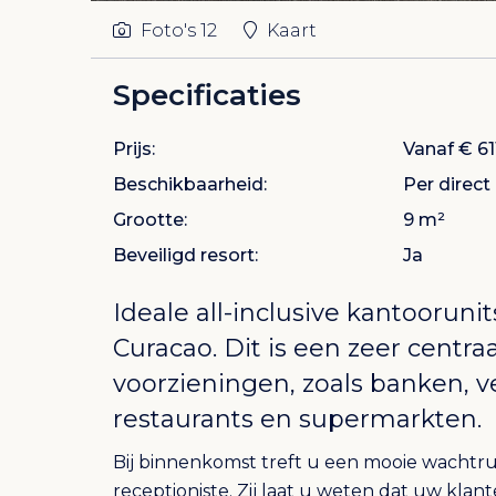
Foto's
12
Kaart
Specificaties
Prijs:
Vanaf € 61
Beschikbaarheid:
Per direct
Grootte:
9 m²
Beveiligd resort:
Ja
Ideale all-inclusive kantooruni
Curacao
. Dit is een zeer centr
voorzieningen, zoals banken, v
restaurants en supermarkten.
Bij binnenkomst treft u een mooie wachtru
receptioniste. Zij laat u weten dat uw klan