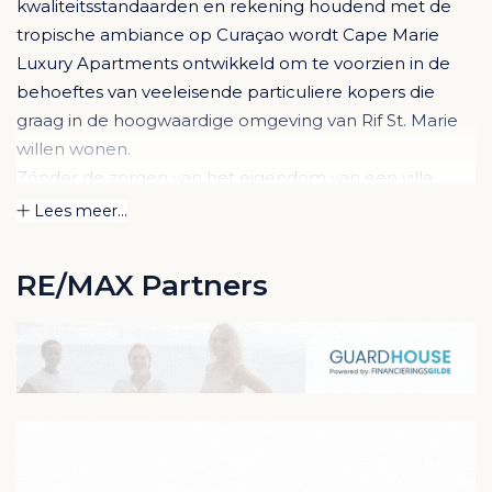
kwaliteitsstandaarden en rekening houdend met de
tropische ambiance op Curaçao wordt Cape Marie
Luxury Apartments ontwikkeld om te voorzien in de
behoeftes van veeleisende particuliere kopers die
graag in de hoogwaardige omgeving van Rif St. Marie
willen wonen.
Zónder de zorgen van het eigendom van een villa,
maar mét het comfort van een exclusieve
Lees meer...
woonomgeving temidden van schitterend
onderhouden tuinen en zwembaden en met
RE/MAX Partners
comfortabele services voor eigenaren.
Cape Marie Luxury Apartments is momenteel in
aanbouw en gebouw A is al opgeleverd en is bijna
uitverkocht. De appartementen en 2 penthouses in
Gebouw B, het middelste gebouw ,worden
momenteel te koop aangeboden (zie onderaan deze
pagina voor informatie over de afzonderlijke units) en