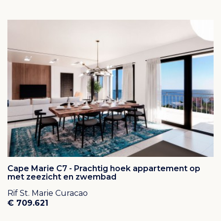
Voor alle huiseigenaren is er een beheerservice
beschikbaar (onderhoud van tuin en zwembad,
schoonmaak- en klusservice,
verhuur voor zowel korte als lange termijn, 24/7
beveiliging).
Cape Marie C7 - Prachtig hoek appartement op
met zeezicht en zwembad
Rif St. Marie Curacao
€ 709.621