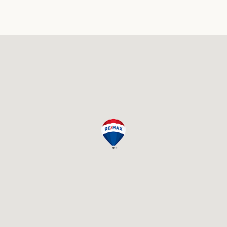
verhuren aan vakantiegangers!
Zie voor meer informatie per woning gaat u naar de
links onderaan deze pagina.
Blue Bay Golf & Beach Resort Curacao
Wilt u een huis kopen op Blue Bay Resort, Curacao?
Blue Bay Golf & Beach Resort
Geniet van het goede leven op dit prachtige resort
met één van de mooiste stranden van de
Caribbean. Geniet van het prachtige uitzicht, de 18-
holes golfbaan en de vele faciliteiten die dit resort te
beiden heeft. Er is 24/7 bewaking op het hele resort.
Blue Bay is centraal gelegen op slechts enkele
minuten van het vliegveld en Willemstad waar u een
keuze kunt maken uit de vele restaurants, winkels en