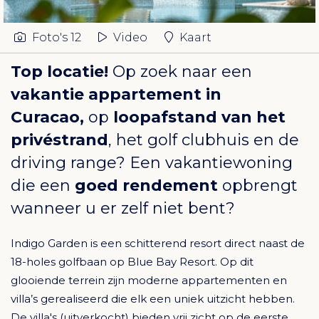
Foto's
12
Video
Kaart
Top locatie!
Op zoek naar een
vakantie appartement in
Curacao,
op
loopafstand van het
privéstrand
, het golf clubhuis en de
driving range? Een vakantiewoning
die een
goed rendement
opbrengt
wanneer u er zelf niet bent?
Indigo Garden is een schitterend resort direct naast de
18-holes golfbaan op Blue Bay Resort. Op dit
glooiende terrein zijn moderne appartementen en
villa’s gerealiseerd die elk een uniek uitzicht hebben.
De villa's (uitverkocht) bieden vrij zicht op de eerste