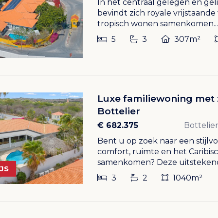
In het centraal gelegen en gel
bevindt zich royale vrijstaande 
tropisch wonen samenkomen...
5
3
307m²
Luxe familiewoning met 
Bottelier
€ 682.375
Bottelie
Bent u op zoek naar een stijlvo
comfort, ruimte en het Caribis
samenkomen? Deze uitstekend.
JS
3
2
1040m²