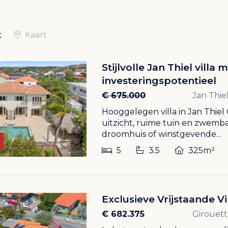
t
Kaart
Stijlvolle Jan Thiel vill
investeringspotentieel
€ 675.000
Jan Thie
Hooggelegen villa in Jan Thie
uitzicht, ruime tuin en zwemb
droomhuis of winstgevende...
5
3.5
325m²
Exclusieve Vrijstaande Vi
€ 682.375
Girouet