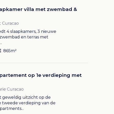
 slaapkamer villa met zwembad &
t Curacao
biedt 4 slaapkamers, 3 nieuwe
zwembad en terras met
.
865m²
partement op 1e verdieping met
Marie Curacao
 geweldig uitzicht op de
de tweede verdieping van de
partments...