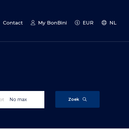
Contact
My BonBini
EUR
NL
Zoek
ot