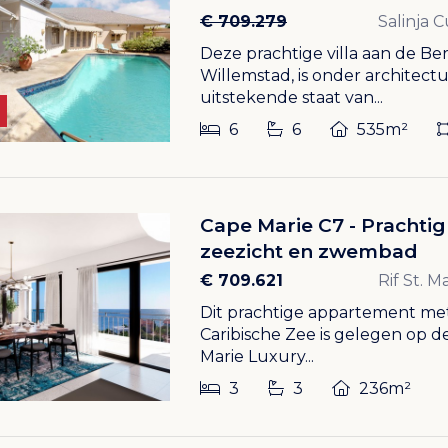
€ 709.279
Salinja 
Deze prachtige villa aan de Be
Willemstad, is onder architec
uitstekende staat van...
6
6
535m²
Cape Marie C7 - Pracht
zeezicht en zwembad
€ 709.621
Rif St. 
Dit prachtige appartement met
Caribische Zee is gelegen op d
Marie Luxury...
3
3
236m²