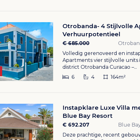
Otrobanda- 4 Stijlvolle
Verhuurpotentieel
€ 685.000
Otroban
Volledig gerenoveerd en insta
Apartments vier stijlvolle unit
district Otrobanda Curacao –...
6
4
164m²
Instapklare Luxe Villa 
Blue Bay Resort
€ 692.207
Blue Bay
Deze prachtige, recent gebouwd