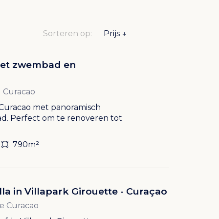
Sorteren op:
a met zwembad en
l Curacao
l Curacao met panoramisch
ad. Perfect om te renoveren tot
790m²
lla in Villapark Girouette - Curaçao
te Curacao