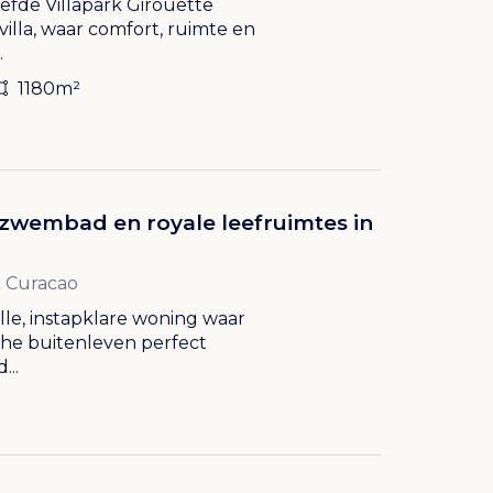
iefde Villapark Girouette
villa, waar comfort, ruimte en
.
1180m²
zwembad en royale leefruimtes in
r Curacao
lle, instapklare woning waar
che buitenleven perfect
..