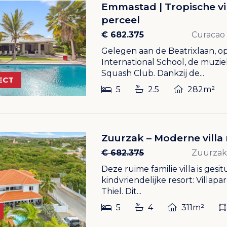
Emmastad | Tropische vil
perceel
€ 682.375
Curacao
Gelegen aan de Beatrixlaan, o
International School, de muzi
Squash Club. Dankzij de...
ECT
5
2.5
282m²
Zuurzak – Moderne villa
€ 682.375
Zuurzak
Deze ruime familie villa is gesi
kindvriendelijke resort: Villap
Thiel. Dit...
5
4
311m²