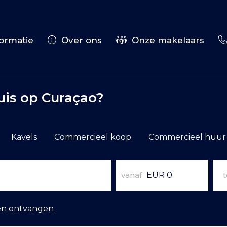
ormatie
Over ons
Onze makelaars
is op Curaçao?
Kavels
Commercieel koop
Commercieel huur
vanaf
t
en ontvangen