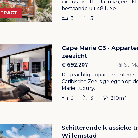
exclusieve The Jazmyn, een klei
bestaande uit 48 luxe...
NTRACT
3
3
Cape Marie C6 - Apparte
zeezicht
€ 692.207
Rif St. 
Dit prachtig appartement met 
Caribische Zee is gelegen op d
Marie Luxury...
3
3
210m²
Schitterende klassieke tr
Willemstad