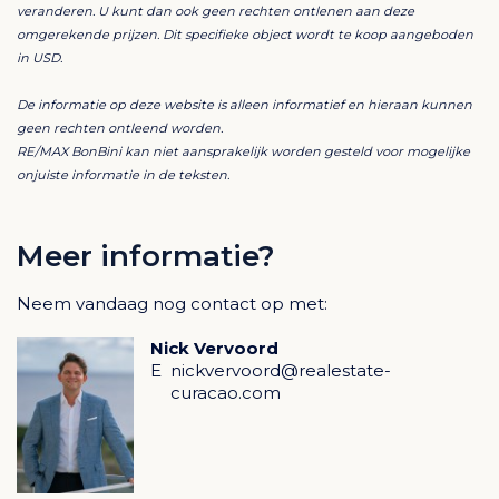
veranderen. U kunt dan ook geen rechten ontlenen aan deze
naar de veranda, waar het privézwembad uitnodigt om
omgerekende prijzen. Dit specifieke object wordt te koop aangeboden
in alle rust en privacy te ontspannen.
in USD.
De informatie op deze website is alleen informatief en hieraan kunnen
De villa is slechts één jaar oud en verkeert in
geen rechten ontleend worden.
uitstekende staat en is volledig instapklaar. Gelegen in
RE/MAX BonBini kan niet aansprakelijk worden gesteld voor mogelijke
het beveiligde Blue Bay Resort, biedt het toegang tot
onjuiste informatie in de teksten.
prachtige stranden, een golfbaan, restaurants en
diverse voorzieningen, waardoor het ideaal is voor
Meer informatie?
eigen gebruik én een aantrekkelijke
investeringsmogelijkheid.
Neem vandaag nog contact op met:
Een unieke kans om te genieten van luxe in een
Nick Vervoord
exclusieve tropische omgeving.
E
nickvervoord@realestate-
curacao.com
Blue Bay Golf & Beach Resort Curacao
Wilt u een huis kopen op Blue Bay Resort, Curacao?