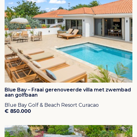
passaatwind en diverse holes waarbij u over of net
naast de Caribische zee uw afslag maakt. Omdat het
weer op Curacao altijd goed is, is de golfbaan het
gehele jaar geopend. De baan heeft een mooie
driving range en putting green, een pro-shop met
uitgebreid assortiment en een prachtig clubhuis in het
monumentale "Landhuis Blaauw".
Geniet van het prachtige strand op Blue Bay Beach
Van palmbomen, azuurblauw water en tropische
temperaturen kun je genieten op het onberispelijk
Blue Bay – Fraai gerenoveerde villa met zwembad
onderhouden Blue Bay Beach. Het biedt veel
aan golfbaan
schaduwrijke plekjes, comfortabele ligbedden,
Blue Bay Golf & Beach Resort Curacao
douches, bad- en kleedruimtes, een speeltuin en vele
€ 850.000
andere voorzieningen zoals tennisbanen. Het
helderblauwe water van de baai en de tropische
temperaturen zorgen ervoor dat elke dag een