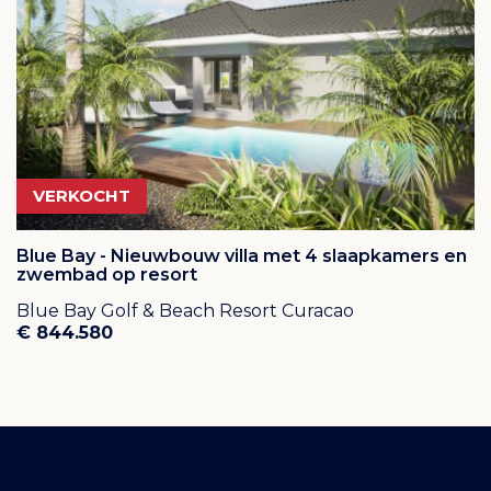
* korting bij diverse winkels en restaurants op het
eiland
Klik op
deze link
voor een virtueel bezoek aan Blue
Bay via een interactieve plattegrond!
Klik op
deze link
om enkele korte video's te bekijken
VERKOCHT
van dit prachtige resort.
Blue Bay - Nieuwbouw villa met 4 slaapkamers en
zwembad op resort
Blue Bay Golf & Beach Resort Curacao
€ 844.580