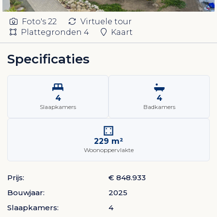
Foto's
22
Virtuele tour
Plattegronden
4
Kaart
Specificaties
4
4
Slaapkamers
Badkamers
229 m²
Woonoppervlakte
Prijs:
€ 848.933
Bouwjaar:
2025
Slaapkamers:
4