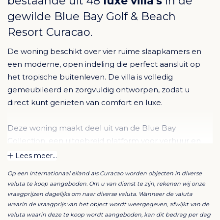
bestaande uit 48
luxe villa's
in de
gewilde
Blue Bay Golf & Beach
Resort Curacao
.
De woning beschikt over vier ruime slaapkamers en
een moderne, open indeling die perfect aansluit op
het tropische buitenleven. De villa is volledig
gemeubileerd en zorgvuldig ontworpen, zodat u
direct kunt genieten van comfort en luxe.
Deze woning maakt deel uit van de Blue Bay
Collection, een uitgebreid platform voor verhuur en
beheer dat een uitstekend rendement oplevert.
Lees meer...
Op een internationaal eiland als Curacao worden objecten in diverse
De lichte woonkamer en open keuken vormen het
valuta te koop aangeboden. Om u van dienst te zijn, rekenen wij onze
hart van de woning en zijn voorzien van moderne
vraagprijzen dagelijks om naar diverse valuta. Wanneer de valuta
apparatuur en hoogwaardige afwerkingen. Grote
waarin de vraagprijs van het object wordt weergegeven, afwijkt van de
valuta waarin deze te koop wordt aangeboden, kan dit bedrag per dag
schuifdeuren zorgen voor een naadloze overgang