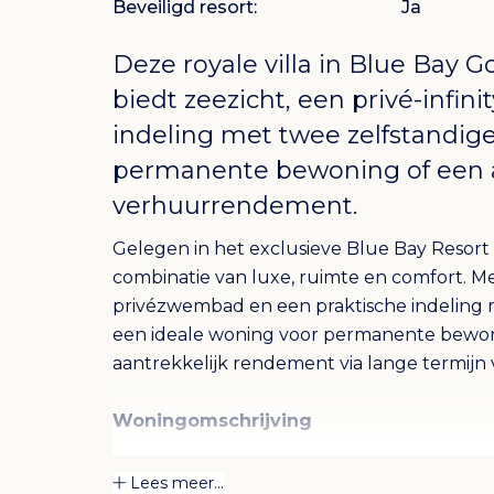
Beveiligd resort:
Ja
Deze royale villa in
Blue Bay Go
biedt zeezicht, een privé-infin
indeling met twee zelfstandige
permanente bewoning of een a
verhuurrendement.
Gelegen in het exclusieve Blue Bay Resort b
combinatie van luxe, ruimte en comfort. Me
privézwembad en een praktische indeling m
een ideale woning voor permanente bewoni
aantrekkelijk rendement via lange termijn
Woningomschrijving
Begane grond – Twee zelfstandige woonun
Lees meer...