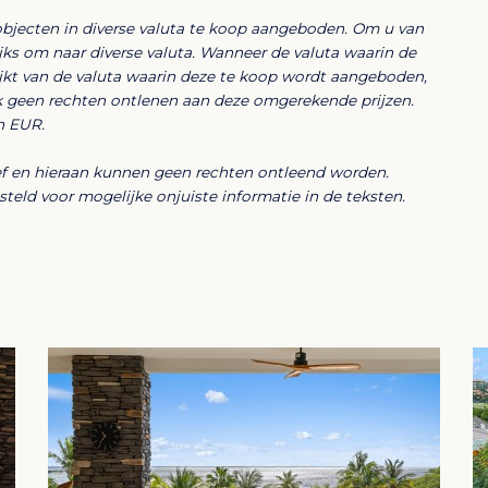
objecten in diverse valuta te koop aangeboden. Om u van
onunits, elk met een eigen ingang, 2
lijks om naar diverse valuta. Wanneer de valuta waarin de
keuken en een lichte woonkamer. Perfect
ijkt van de valuta waarin deze te koop wordt aangeboden,
 voor inwonende familieleden — alles in
k geen rechten ontlenen aan deze omgerekende prijzen.
huureenheden bedoeld.
n EUR.
ief en hieraan kunnen geen rechten ontleend worden.
eld voor mogelijke onjuiste informatie in de teksten.
 ruim, licht en ontworpen voor
te)
rlijk licht
 leefruimte
t voor loungen en dineren