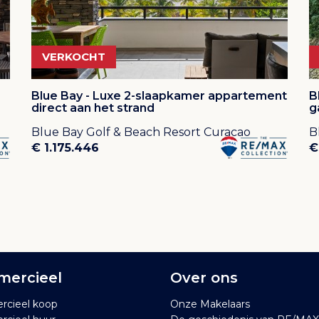
al voor schaduw en privacy
e afwerking creëren een luchtige,
ssen binnen en buiten.
VERKOCHT
Blue Bay - Luxe 2-slaapkamer appartement
B
direct aan het strand
g
e buitenruimte, met vrij uitzicht over het
Blue Bay Golf & Beach Resort Curacao
B
lop plek om te ontspannen of te
€ 1.175.446
€
carport voor twee auto’s.
onderlijk te verhuren)
2 badkamers
ercieel
Over ons
de
cieel koop
Onze Makelaars