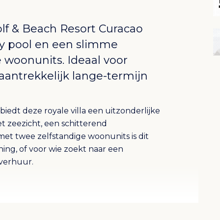
lf & Beach Resort Curacao
ity pool en een slimme
 woonunits. Ideaal voor
antrekkelijk lange-termijn
iedt deze royale villa een uitzonderlijke
t zeezicht, een schitterend
et twee zelfstandige woonunits is dit
ng, of voor wie zoekt naar een
 verhuur.
its