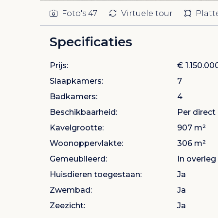
Foto's
47
Virtuele tour
Plat
Specificaties
Prijs:
€ 1.150.00
Slaapkamers:
7
Badkamers:
4
Beschikbaarheid:
Per direct
Kavelgrootte:
907 m²
Woonoppervlakte:
306 m²
Gemeubileerd:
In overleg
Huisdieren toegestaan:
Ja
Zwembad:
Ja
Zeezicht:
Ja