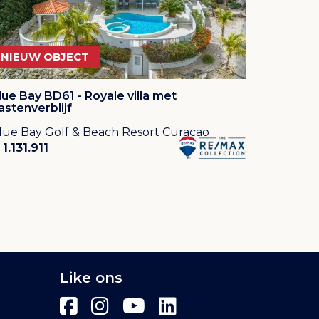
NIEUW OBJECT
lue Bay BD61 - Royale villa met
astenverblijf
lue Bay Golf & Beach Resort Curacao
 1.131.911
Like ons