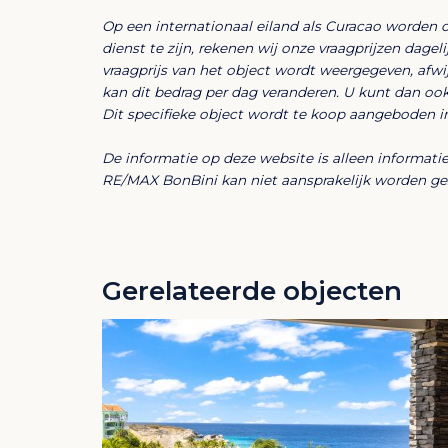
Op een internationaal eiland als Curacao worden 
De begane grond bestaat uit twee ruime wo
dienst te zijn, rekenen wij onze vraagprijzen dage
slaapkamers, 1 badkamer, een praktische 
vraagprijs van het object wordt weergegeven, afw
als gastenverblijf, kantoor, hobbyruimte of
kan dit bedrag per dag veranderen. U kunt dan oo
volledige privacy, maar niet als losse ver
Dit specifieke object wordt te koop aangeboden i
De informatie op deze website is alleen informat
Eerste verdieping – Hoofdwoning
RE/MAX BonBini kan niet aansprakelijk worden gest
De hoofdwoning op de eerste verdieping is
comfortabel eilandwonen.
Deze verdieping beschikt over:
Gerelateerde objecten
3 royale slaapkamers
2 moderne badkamers (waarvan één en-sui
Een open, lichte woonkamer met veel natuu
Een open keuken die direct aansluit op de
Een brede voorporch met zeezicht, perfec