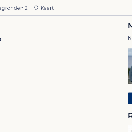
tegronden
2
Kaart
N
0