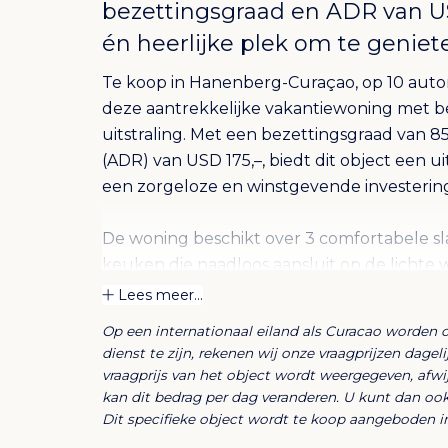
bezettingsgraad en ADR van US
én heerlijke plek om te geniet
Te koop in Hanenberg-Curaçao, op 10 autom
deze aantrekkelijke vakantiewoning met 
uitstraling. Met een bezettingsgraad van
(ADR) van USD 175,–, biedt dit object een u
een zorgeloze en winstgevende investerin
De woning beschikt over 3 comfortabele s
keuken die naadloos aansluit op de lichte
Buiten is het volop genieten: een zwembad
Lees meer...
aangelegde tropische tuin maken dit huis
Op een internationaal eiland als Curacao worden 
dienst te zijn, rekenen wij onze vraagprijzen dage
Houd er rekening mee dat de vraagprijs excl
vraagprijs van het object wordt weergegeven, afw
kan dit bedrag per dag veranderen. U kunt dan oo
De lopende boekingen dienen door de ni
Dit specifieke object wordt te koop aangeboden i