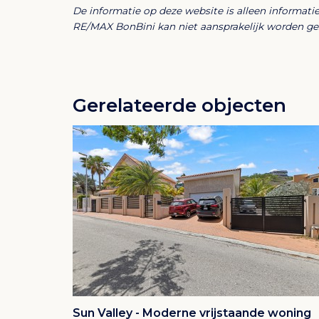
De informatie op deze website is alleen informat
Of u nu zelf wilt genieten van zonnige dag
RE/MAX BonBini kan niet aansprakelijk worden gest
solide belegging met gegarandeerde beze
het beste van beide werelden.
Montaña
Gerelateerde objecten
Montaña is een woonwijk in het oosten van
ligt circa 5 kilometer ten oosten van het S
Het grenst in het noorden aan de wijk Groot 
zuiden aan de wijken Rooi Santu en Jan Sof
naam Montaña is afgeleid van het Spaanse
Het is een relatief grote wijk die op haar be
onder andere Montaña Abou, Hoenderberg,
Noord, Oudewater, Gustavia, Katoentuin e
De dichtstbijzijnde publieke stranden zijn 
in de wijk Jan Thiel ten zuiden van Montaña
minuten met de auto te bereiken (7 à 10 ki
Sun Valley - Moderne vrijstaande woning
Groot Sint Joris een aloë vera plantage te 