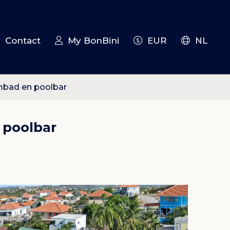
Contact
My BonBini
EUR
NL
mbad en poolbar
 poolbar