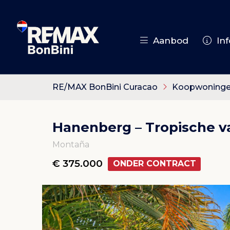
Aanbod
Inf
RE/MAX BonBini Curacao
Koopwoning
Hanenberg – Tropische 
Montaña
€ 375.000
ONDER CONTRACT