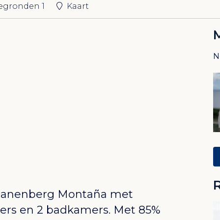
tegronden
1
Kaart
N
 Hanenberg
Montaña
met
ers en 2 badkamers. Met 85%