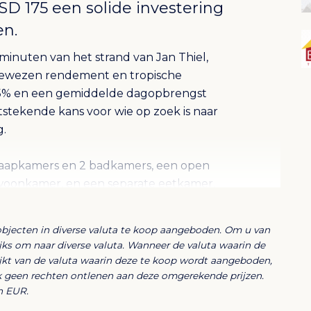
D 175 een solide investering
en.
inuten van het strand van Jan Thiel,
bewezen rendement en tropische
 85% en een gemiddelde dagopbrengst
itstekende kans voor wie op zoek is naar
g.
laapkamers en 2 badkamers, een open
 woonkamer, en een separate eetkamer.
 met eigen poolbar en een fraai
 tot een echte vakantiebestemming.
objecten in diverse valuta te koop aangeboden. Om u van
lijks om naar diverse valuta. Wanneer de valuta waarin de
usief de inboedel is.
ijkt van de valuta waarin deze te koop wordt aangeboden,
k geen rechten ontlenen aan deze omgerekende prijzen.
euwe eigenaar te worden overgenomen.
n EUR.