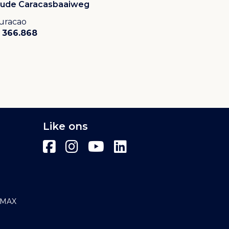
ude Caracasbaaiweg
uracao
 366.868
Like ons
E/MAX