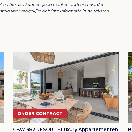
ief en hieraan kunnen geen rechten ontleend worden.
en op Curaçao of liever kiest voor een
eld voor mogelijke onjuiste informatie in de teksten.
ttingsgraad, deze woning combineert
 Willemstad, de hoofdstad van Curaçao. De wijk
chottegat, de natuurlijke haven van Willemstad.
Sint Joris, in het oosten aan de wijk Fuik, in het
at en in het westen aan de wijk Santa Rosa. De
 woord voor berg.
urt weer is onderverdeeld in kleinere wijkjes, zoals
 Beurs, Lang Leven, Montaña Rey, Montaña Rey
n Welgelegen.
de Caracasbaai, de Baya Beach en de Jan Thielbaai
ONDER CONTRACT
. Vanuit Montaña zijn deze stranden in 10 à 15
lometer). In het noorden van Montaña is in de wijk
CBW 382 RESORT - Luxury Appartementen
B
vinden, de Aloe Vera Plantation Curaçao.