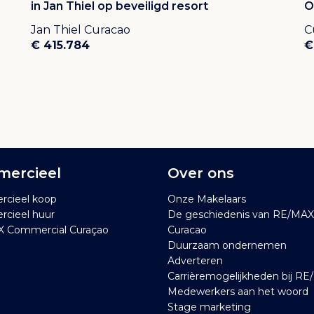
in Jan Thiel op beveiligd resort
O
Jan Thiel Curacao
C
€ 415.784
€
ercieel
Over ons
cieel koop
Onze Makelaars
cieel huur
De geschiedenis van RE/MAX
 Commercial Curaçao
Curacao
Duurzaam ondernemen
Adverteren
Carrièremogelijkheden bij R
Medewerkers aan het woord
Stage marketing