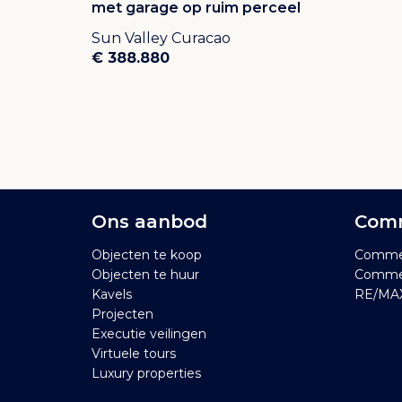
met garage op ruim perceel
Sun Valley Curacao
€ 388.880
Ons aanbod
Comm
Objecten te koop
Commer
Objecten te huur
Commer
Kavels
RE/MAX
Projecten
Executie veilingen
Virtuele tours
Luxury properties