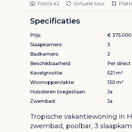
Foto's
42
Virtuele tour
Plat
Specificaties
Prijs:
€ 375.000
Slaapkamers:
3
Badkamers:
2
Beschikbaarheid:
Per direct
Kavelgrootte:
521 m²
Woonoppervlakte:
130 m²
Huisdieren toegestaan:
Ja
Zwembad:
Ja
Tropische vakantiewoning in
zwembad, poolbar, 3 slaapkam