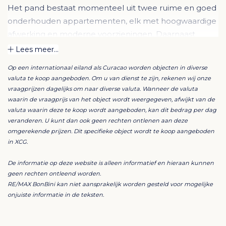
Het pand bestaat momenteel uit twee ruime en goed
onderhouden appartementen, elk met hoogwaardige
afwerking en moderne voorzieningen. Daarnaast
beschikt het over een officiële vergunning om het
Lees meer...
pand uit te breiden naar zes appartementen,
Op een internationaal eiland als Curacao worden objecten in diverse
waardoor u de mogelijkheid heeft om de waarde en
valuta te koop aangeboden. Om u van dienst te zijn, rekenen wij onze
opbrengst aanzienlijk te vergroten.
vraagprijzen dagelijks om naar diverse valuta. Wanneer de valuta
waarin de vraagprijs van het object wordt weergegeven, afwijkt van de
valuta waarin deze te koop wordt aangeboden, kan dit bedrag per dag
De locatie is onovertroffen: midden in de kleurrijke
veranderen. U kunt dan ook geen rechten ontlenen aan deze
UNESCO-werelderfgoed binnenstad van Willemstad,
omgerekende prijzen. Dit specifieke object wordt te koop aangeboden
met korte loopafstand tot levendige zeezichten,
in XCG.
historische bezienswaardigheden, gezellige cafés en
De informatie op deze website is alleen informatief en hieraan kunnen
restaurants. Een ideale plek voor bewoners of
geen rechten ontleend worden.
toeristische verhuur.
RE/MAX BonBini kan niet aansprakelijk worden gesteld voor mogelijke
onjuiste informatie in de teksten.
Belangrijkste kenmerken: