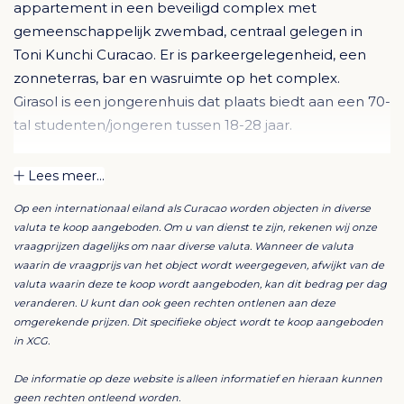
appartement in een beveiligd complex met
gemeenschappelijk zwembad, centraal gelegen in
Toni Kunchi Curacao. Er is parkeergelegenheid, een
zonneterras, bar en wasruimte op het complex.
Girasol is een jongerenhuis dat plaats biedt aan een 70-
tal studenten/jongeren tussen 18-28 jaar.
Dit beveiligde complex te Toni Kunchi heeft voor
Lees meer...
iedereen wat wils.
Op een internationaal eiland als Curacao worden objecten in diverse
valuta te koop aangeboden. Om u van dienst te zijn, rekenen wij onze
Girasol apartments bestaat uit studio’s, 1-
vraagprijzen dagelijks om naar diverse valuta. Wanneer de valuta
slaapkamerappartementen en 2
waarin de vraagprijs van het object wordt weergegeven, afwijkt van de
valuta waarin deze te koop wordt aangeboden, kan dit bedrag per dag
slaapkamerappartementen met een
veranderen. U kunt dan ook geen rechten ontlenen aan deze
gemeenschappelijk zwembad met tropische
omgerekende prijzen. Dit specifieke object wordt te koop aangeboden
beplanting.
in XCG.
De informatie op deze website is alleen informatief en hieraan kunnen
Alle studio’s en appartementen zijn luxueus uitgerust
geen rechten ontleend worden.