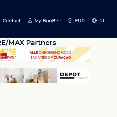
Contact
My BonBini
EUR
NL
RE/MAX Partners