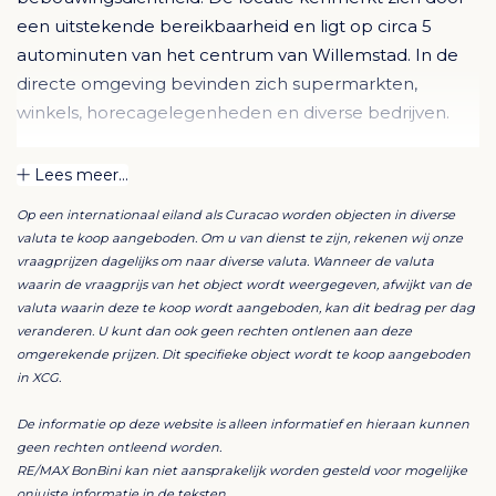
een uitstekende bereikbaarheid en ligt op circa 5
autominuten van het centrum van Willemstad. In de
directe omgeving bevinden zich supermarkten,
winkels, horecagelegenheden en diverse bedrijven.
Het perceel is bebouwd met twee afzonderlijke
Lees meer...
gebouwen, bestaande uit respectievelijk 2 en 2
Op een internationaal eiland als Curacao worden objecten in diverse
appartementen. Elk appartement beschikt over:
valuta te koop aangeboden. Om u van dienst te zijn, rekenen wij onze
vraagprijzen dagelijks om naar diverse valuta. Wanneer de valuta
Woon-/eetkamer met keukenblok Twee slaapkamers
waarin de vraagprijs van het object wordt weergegeven, afwijkt van de
valuta waarin deze te koop wordt aangeboden, kan dit bedrag per dag
Badkamer met douche, wastafel en toilet Overdekte
veranderen. U kunt dan ook geen rechten ontlenen aan deze
voor- en/of achterporch
omgerekende prijzen. Dit specifieke object wordt te koop aangeboden
in XCG.
De appartementen zijn degelijk uitgevoerd en onder
De informatie op deze website is alleen informatief en hieraan kunnen
meer voorzien van: Gewapende strokenfundering
geen rechten ontleend worden.
Opgaand metselwerk in 10 cm en 15 cm
RE/MAX BonBini kan niet aansprakelijk worden gesteld voor mogelijke
betonblokken, gepleisterd en geschilderd Lessenaar
onjuiste informatie in de teksten.