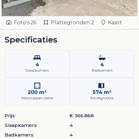
Foto's
26
Plattegronden
2
Kaart
Specificaties
4
4
Slaapkamers
Badkamers
200 m²
574 m²
Woonoppervlakte
Kavelgrootte
Prijs:
€ 366.868
Slaapkamers:
4
Badkamers:
4