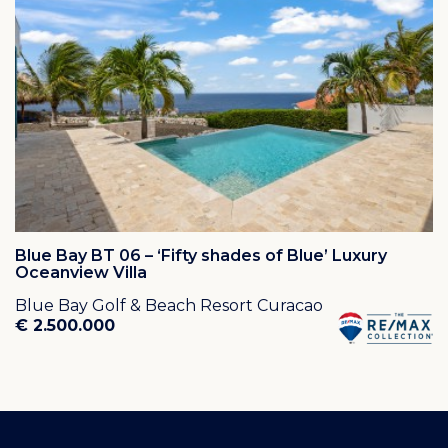
andere voorzieningen zoals tennisbanen. Het
helderblauwe water van de baai en de tropische
temperaturen zorgen ervoor dat elke dag een
stranddag is. De restaurants Coast, Lemon Grass, Tribu,
Bayside en Blend bieden heerlijke lunch- en
dinermogelijkheden. Voor een exclusiever en culinair
restaurant is er Brass Boer. Er is ook een foodcourt met
foodtrucks en een speeltuin voor de kinderen. Het
Blue Bay duikcentrum biedt PADI- en DAN-cursussen
en heeft een goed gevulde duik- en bikinishop.
Blue Bay BT 06 – ‘Fifty shades of Blue’ Luxury
Oceanview Villa
Als eigenaar betaalt u jaarlijks een resort fee. Deze fee
Blue Bay Golf & Beach Resort Curacao
wordt aangewend voor 24/7 uitstekende beveiliging
€ 2.500.000
van het resort, verlichting en onderhoud van de
wegen. Met uw persoonlijke Blue Bay pasje krijgt u
diverse kortingen zoals:
* korting op uw golflidmaatschap of green-fees