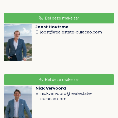
•⁠ Het perceel van 4.195 m2 ligt aan het einde van een
privé-doodlopende straat
Bel deze makelaar
•⁠ ⁠Optioneel: volledig ingericht met Europese
designmeubels
Joost Houtsma
E
joost@realestate-curacao.com
Exclusieve leefstijl én investering
Deze villa is uitermate geschikt als primaire of tweede
woning en biedt daarnaast uitstekende
investeringsmogelijkheden. De woning komt in
aanmerking voor het Curaçao Investor Permit
Program, waarmee internationale kopers via
Bel deze makelaar
vastgoedbelegging een verblijfsvergunning kunnen
verkrijgen. Dankzij Curaçao’s stabiele economie,
Nick Vervoord
E
nickvervoord@realestate-
gunstige fiscale klimaat en groeiende vraag naar high-
curacao.com
end vastgoed is dit een unieke kans om een van de
meest exclusieve eigendommen van het eiland te
verwerven.