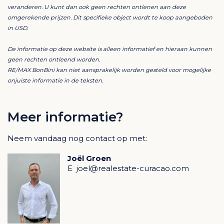
veranderen. U kunt dan ook geen rechten ontlenen aan deze
buitendouche en panoramisch uitzicht
omgerekende prijzen. Dit specifieke object wordt te koop aangeboden
•⁠ ⁠Massage-gazebo met uitzicht op de Caribische Zee
in USD.
•⁠ ⁠Ruime terrassen, buitenlounges en al fresco
De informatie op deze website is alleen informatief en hieraan kunnen
eetgedeelte omringd door een volgroeide tropische
geen rechten ontleend worden.
tuin
RE/MAX BonBini kan niet aansprakelijk worden gesteld voor mogelijke
•⁠ ⁠⁠Moderne fitnessruimte, privé-kantoor en
onjuiste informatie in de teksten.
klimaatgereguleerde wijnkast
•⁠ ⁠Dubbele garage en overdekte carport
Meer informatie?
•⁠ ⁠⁠Zonne-energiesysteem met vrijwel volledige
energiezelfvoorziening
Neem vandaag nog contact op met:
•⁠ ⁠Smart home-systeem met geïntegreerde verlichting,
klimaatbeheersing en beveiliging
Joël Groen
•⁠ ⁠Gebouwd met exclusieve natuurlijke materialen zoals
E
joel@realestate-curacao.com
Italiaans en Iraans marmer en Europese
designaccenten
•⁠ De villa beschikt over een aangelegde oprit met
rotonde, afgewerkt met Belgisch hardsteen