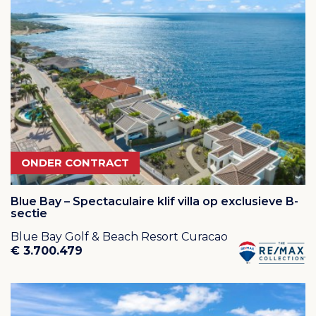
bekend om haar spectaculaire locatie en de prachtige
uitzichten. De baan is zelfs voor de geoefende speler
een uitdaging dankzij het ontwerp, de altijd aanwezige
passaatwind en diverse holes waarbij u over of net
naast de Caribische zee uw afslag maakt. Omdat het
weer op Curacao altijd goed is, is de golfbaan het
gehele jaar geopend. De baan heeft een mooie
driving range en putting green, een pro-shop met
uitgebreid assortiment en een prachtig clubhuis in het
ONDER CONTRACT
monumentale "Landhuis Blaauw".
Blue Bay – Spectaculaire klif villa op exclusieve B-
Geniet van het prachtige strand op Blue Bay Beach
sectie
Van palmbomen, azuurblauw water en tropische
Blue Bay Golf & Beach Resort Curacao
temperaturen kun je genieten op het onberispelijk
€ 3.700.479
onderhouden Blue Bay Beach. Het biedt veel
schaduwrijke plekjes, comfortabele ligbedden,
douches, bad- en kleedruimtes, een speeltuin en vele