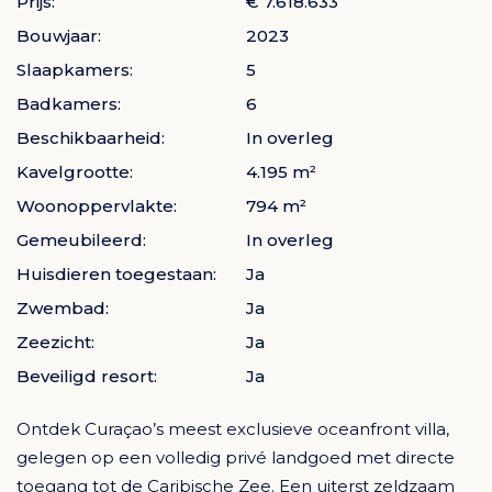
Prijs:
€ 7.618.633
Bouwjaar:
2023
Slaapkamers:
5
Badkamers:
6
Beschikbaarheid:
In overleg
Kavelgrootte:
4.195 m²
Woonoppervlakte:
794 m²
Gemeubileerd:
In overleg
Huisdieren toegestaan:
Ja
Zwembad:
Ja
Zeezicht:
Ja
Beveiligd resort:
Ja
Ontdek Curaçao’s meest exclusieve oceanfront villa,
gelegen op een volledig privé landgoed met directe
toegang tot de Caribische Zee. Een uiterst zeldzaam