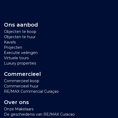
* korting van Blue Bay Services op zwembad- of
tuinonderhoud
* korting bij diverse winkels en restaurants op het
Ons aanbod
eiland
Objecten te koop
Objecten te huur
Klik op
deze link
voor een virtueel bezoek aan Blue
Kavels
Bay via een interactieve plattegrond!
Projecten
Executie veilingen
Virtuele tours
Klik op
deze link
om enkele korte video's te bekijken
Luxury properties
van dit prachtige resort.
Commercieel
Commercieel koop
Commercieel huur
RE/MAX Commercial Curaçao
Over ons
Onze Makelaars
De geschiedenis van RE/MAX Curacao