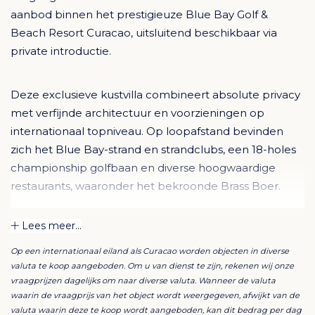
aanbod binnen het prestigieuze
Blue Bay Golf &
Beach Resort Curacao
, uitsluitend beschikbaar via
private introductie.
Deze exclusieve kustvilla combineert absolute privacy
met verfijnde architectuur en voorzieningen op
internationaal topniveau. Op loopafstand bevinden
zich het Blue Bay-strand en strandclubs, een 18-holes
championship golfbaan en diverse hoogwaardige
restaurants, waaronder het bekroonde Brass Boer.
Hoogtepunten van de villa
Lees meer...
•⁠ ⁠Vijf royale slaapkamers en zes en-suite badkamers
Op een internationaal eiland als Curacao worden objecten in diverse
met inloopkasten en hoogwaardige afwerking
valuta te koop aangeboden. Om u van dienst te zijn, rekenen wij onze
•⁠ ⁠Privéstrand met directe toegang tot zee
vraagprijzen dagelijks om naar diverse valuta. Wanneer de valuta
•⁠ Exclusieve palapa aan het water
waarin de vraagprijs van het object wordt weergegeven, afwijkt van de
valuta waarin deze te koop wordt aangeboden, kan dit bedrag per dag
•⁠ ⁠Verwarmd infinity-zwembad en jacuzzi, met