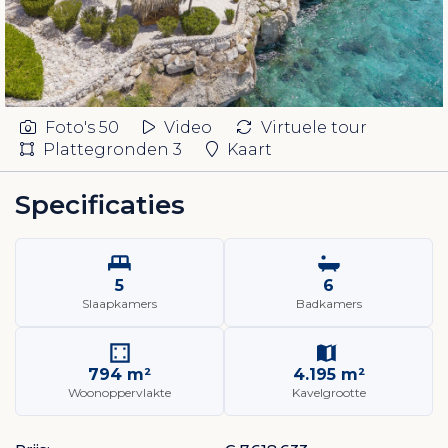
Foto's
50
Video
Virtuele tour
Plattegronden
3
Kaart
Specificaties
5
6
Slaapkamers
Badkamers
794 m²
4.195 m²
Woonoppervlakte
Kavelgrootte