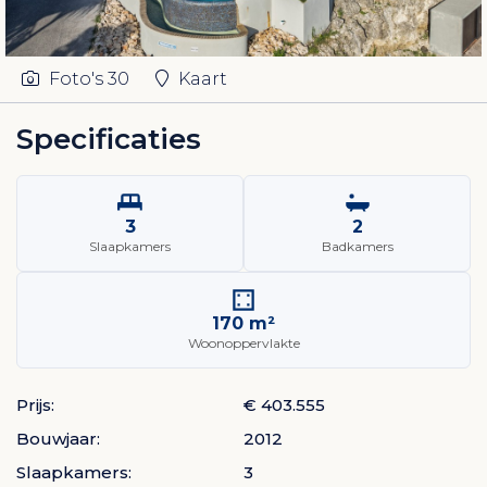
Foto's
30
Kaart
Specificaties
3
2
Slaapkamers
Badkamers
170 m²
Woonoppervlakte
Prijs:
€ 403.555
Bouwjaar:
2012
Slaapkamers:
3