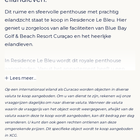
Dit ruime en sfeervolle penthouse met prachtig
eilandzicht staat te koop in Residence Le Bleu. Hier
geniet u zorgeloos van alle faciliteiten van Blue Bay
Golf & Beach Resort Curaçao en het heerlijke
eilandleven.
In Residence Le Bleu wordt dit royale penthouse
aangeboden. Vanuit het appartement heeft u een
prachtig uitzicht over de golfbaan en een groot deel
Lees meer...
van het eiland. Door de hoge ligging staat het heerlijk
Op een internationaal eiland als Curacao worden objecten in diverse
op de wind. Het appartement is momenteel
valuta te koop aangeboden. Om u van dienst te zijn, rekenen wij onze
langetermijnverhuurd tot mei 2027.
vraagprijzen dagelijks om naar diverse valuta. Wanneer de valuta
waarin de vraagprijs van het object wordt weergegeven, afwijkt van de
valuta waarin deze te koop wordt aangeboden, kan dit bedrag per dag
U betreedt de woning via een trap aan de buitenzijde.
veranderen. U kunt dan ook geen rechten ontlenen aan deze
Een royale entree leidt naar de lichte en ruime
omgerekende prijzen. Dit specifieke object wordt te koop aangeboden
woonkamer. Dankzij de hoge plafonds voelt deze
in XCG.