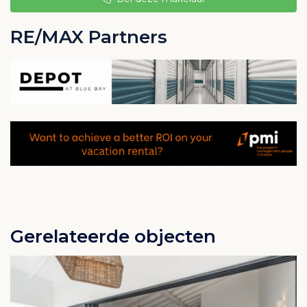
en toegang tot een privébalkon.
RE/MAX Partners
In de hal bevindt zich een aparte bergkast met ruimte
voor een wasmachine/droger. Alle kamers zijn
voorbereid voor televisie, telefoon en internet. Er zijn
voldoende stopcontacten aanwezig voor 220V-
apparatuur. Alle ramen en deuren zijn gemaakt van
duurzaam, onderhoudsarm PVC uit Duitsland en
hebben een draai-kiep functie. Alle kamers zijn
voorzien van airconditioners, die in combinatie met
wandisolatie tot wel 30% stroombesparing kunnen
opleveren.
Gerelateerde objecten
Bewoners van Residence Le Bleu hebben toegang tot
het gemeenschappelijke zwembad met palapa en
kunstgras. Daarnaast ontvangen zij een Blue Bay
beach pass die toegang biedt tot de beach club. Per