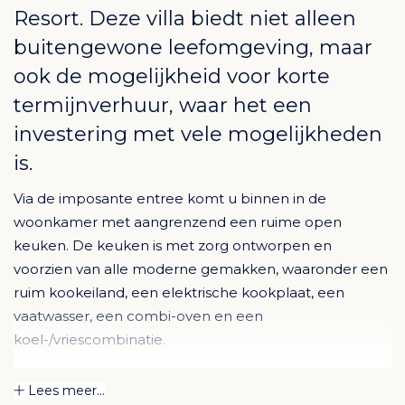
Resort. Deze villa biedt niet alleen
buitengewone leefomgeving, maar
ook de mogelijkheid voor korte
termijnverhuur, waar het een
investering met vele mogelijkheden
is.
Via de imposante entree komt u binnen in de
woonkamer met aangrenzend een ruime open
keuken. De keuken is met zorg ontworpen en
voorzien van alle moderne gemakken, waaronder een
ruim kookeiland, een elektrische kookplaat, een
vaatwasser, een combi-oven en een
koel-/vriescombinatie.
De woonkamer loopt door in een groot terras (130m2)
Lees meer...