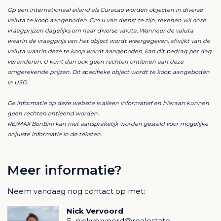
waarvan van 60m2 overdekt. De schuifpuien kunnen
Op een internationaal eiland als Curacao worden objecten in diverse
volledig weggeschoven worden in de muren waardoor
valuta te koop aangeboden. Om u van dienst te zijn, rekenen wij onze
binnen als buiten aanvoelt.
vraagprijzen dagelijks om naar diverse valuta. Wanneer de valuta
waarin de vraagprijs van het object wordt weergegeven, afwijkt van de
valuta waarin deze te koop wordt aangeboden, kan dit bedrag per dag
De villa is goed op de wind gebouwd wat zorgt voor
veranderen. U kunt dan ook geen rechten ontlenen aan deze
een verkoelende bries, de royale porch biedt
omgerekende prijzen. Dit specifieke object wordt te koop aangeboden
voldoende schaduw waar u heerlijk kunt relaxen en
in USD.
biedt voldoende ruimte voor een loungeset en
De informatie op deze website is alleen informatief en hieraan kunnen
eettafel. Links van het terras bevindt zich een heerlijk
geen rechten ontleend worden.
zwembad met loungedek om te genieten van de
RE/MAX BonBini kan niet aansprakelijk worden gesteld voor mogelijke
nodige verkoeling en het Caribische buitenleven.
onjuiste informatie in de teksten.
In de linkervleugel van de woning bevindt zich de
Meer informatie?
master bedroom die met oog voor detail en comfort is
vormgegeven. Ook vanuit hier heeft u directe toegang
Neem vandaag nog contact op met:
tot de porch met waanzinnig uitzicht. Deze master
bedroom beschikt over een royale inloopkast die
Nick Vervoord
voldoende opbergruimte biedt voor al uw kleding en
E
nickvervoord@realestate-