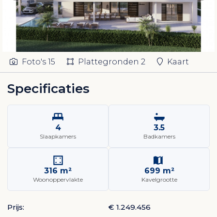
Foto's
15
Plattegronden
2
Kaart
Specificaties
4
3.5
Slaapkamers
Badkamers
316 m²
699 m²
Woonoppervlakte
Kavelgrootte
Prijs:
€ 1.249.456