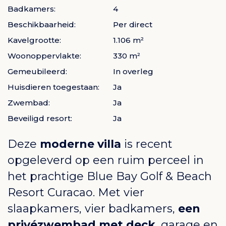
Badkamers:
4
Beschikbaarheid:
Per direct
Kavelgrootte:
1.106 m²
Woonoppervlakte:
330 m²
Gemeubileerd:
In overleg
Huisdieren toegestaan:
Ja
Zwembad:
Ja
Beveiligd resort:
Ja
Deze
moderne villa
is recent
opgeleverd op een ruim perceel in
het prachtige
Blue Bay Golf & Beach
Resort Curacao
. Met vier
slaapkamers, vier badkamers,
een
privézwembad met deck
, garage en