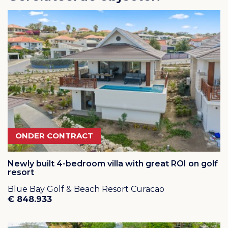
Blue Bay Curacao golfbaan
Alle woningen en kavels zijn gesitueerd rond de 18-
holes golfbaan. Deze uitdagende golfbaan staat
bekend om haar spectaculaire locatie en de prachtige
uitzichten. De baan is zelfs voor de geoefende speler
een uitdaging dankzij het ontwerp, de altijd aanwezige
passaatwind en diverse holes waarbij u over of net
naast de Caribische zee uw afslag maakt. Omdat het
weer op Curacao altijd goed is, is de golfbaan het
ONDER CONTRACT
gehele jaar geopend. De baan heeft een mooie
driving range en putting green, een pro-shop met
Newly built 4-bedroom villa with great ROI on golf
uitgebreid assortiment en een prachtig clubhuis in het
resort
monumentale "Landhuis Blaauw".
Blue Bay Golf & Beach Resort Curacao
€ 848.933
Geniet van het prachtige strand op Blue Bay Beach
Van palmbomen, azuurblauw water en tropische