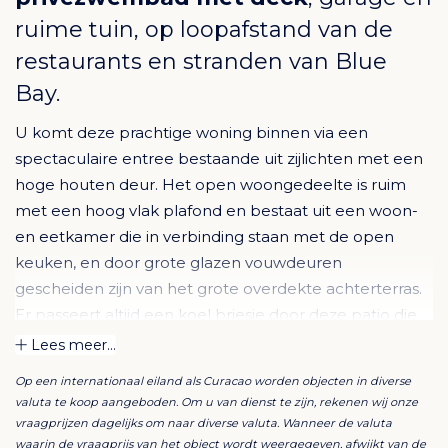
ruime tuin, op loopafstand van de
restaurants en stranden van Blue
Bay.
U komt deze prachtige woning binnen via een
spectaculaire entree bestaande uit zijlichten met een
hoge houten deur. Het open woongedeelte is ruim
met een hoog vlak plafond en bestaat uit een woon-
en eetkamer die in verbinding staan ​​met de open
keuken, en door grote glazen vouwdeuren
gescheiden zijn van het grote overdekte achterterras.
Er passeert altijd een koel briesje door deze patio die
plaats maakt voor een prachtig 4x6 zwembad
Lees meer...
Op een internationaal eiland als Curacao worden objecten in diverse
De volledig uitgeruste moderne keuken is gemaakt
valuta te koop aangeboden. Om u van dienst te zijn, rekenen wij onze
van eersteklas materialen en beschikt over een 4- tot
vraagprijzen dagelijks om naar diverse valuta. Wanneer de valuta
5-zits keukeneiland. Via een eigen gang bereik je de
waarin de vraagprijs van het object wordt weergegeven, afwijkt van de