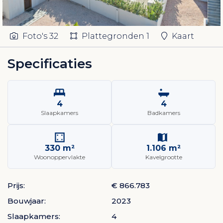
Foto's
32
Plattegronden
1
Kaart
Specificaties
4
4
Slaapkamers
Badkamers
330 m²
1.106 m²
Woonoppervlakte
Kavelgrootte
Prijs:
€ 866.783
Bouwjaar:
2023
Slaapkamers:
4