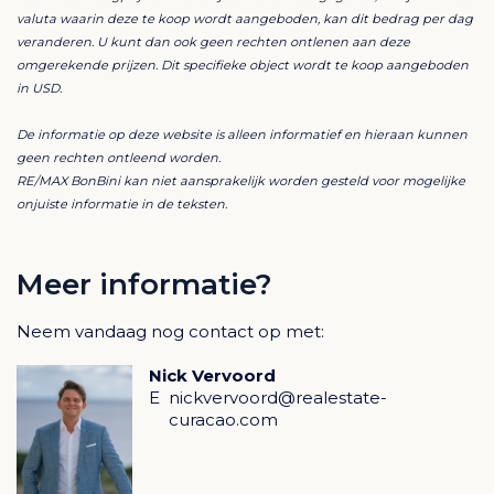
valuta waarin deze te koop wordt aangeboden, kan dit bedrag per dag
hoofdslaapkamer met een geweldige dubbele
veranderen. U kunt dan ook geen rechten ontlenen aan deze
inloopkast met schuurdeur en de indrukwekkende
omgerekende prijzen. Dit specifieke object wordt te koop aangeboden
badkamer met dubbele wastafelkasten,
in USD.
douchecabine, hangend toilet, allemaal met
De informatie op deze website is alleen informatief en hieraan kunnen
hoogwaardige luxe accessoires.
geen rechten ontleend worden.
RE/MAX BonBini kan niet aansprakelijk worden gesteld voor mogelijke
Via een schuifpui en een gezellig klein terras is vanuit
onjuiste informatie in de teksten.
de master bedroom het mooie zwembad te
betreden. Een andere gang brengt u van de
Meer informatie?
woon/eetkamer naar de andere drie grote
slaapkamers en 3 badkamers. Een van deze
Neem vandaag nog contact op met:
slaapkamers heeft een inloopkast.
Nick Vervoord
Deze zelfde gang brengt u naar de berging/wasruimte
E
nickvervoord@realestate-
curacao.com
en een overdekte grote garage voor 2 wagens
Geintresseerd? Neem contact op met de listing