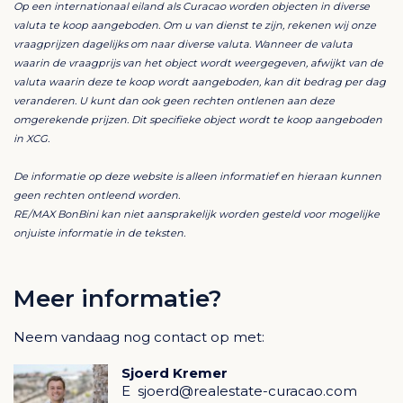
Op een internationaal eiland als Curacao worden objecten in diverse
voor XCG 3.750,- exclusief OB.
valuta te koop aangeboden. Om u van dienst te zijn, rekenen wij onze
vraagprijzen dagelijks om naar diverse valuta. Wanneer de valuta
Huurvoorwaarden
waarin de vraagprijs van het object wordt weergegeven, afwijkt van de
valuta waarin deze te koop wordt aangeboden, kan dit bedrag per dag
veranderen. U kunt dan ook geen rechten ontlenen aan deze
· Borgsom: 3 maanden huur
omgerekende prijzen. Dit specifieke object wordt te koop aangeboden
in XCG.
· Sleutelborg: XCG 750,-
De informatie op deze website is alleen informatief en hieraan kunnen
geen rechten ontleend worden.
· Minimale huurperiode: 1 jaar
RE/MAX BonBini kan niet aansprakelijk worden gesteld voor mogelijke
onjuiste informatie in de teksten.
Alles is bespreekbaar, inclusief de mogelijkheid om het
aanwezige meubilair over te nemen of te huren.
Meer informatie?
Inbegrepen voorzieningen
Neem vandaag nog contact op met:
De huurprijs is inclusief een uitgebreid pakket aan
Sjoerd Kremer
voorzieningen en services:
E
sjoerd@realestate-curacao.com