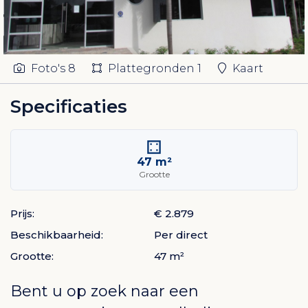
Foto's
8
Plattegronden
1
Kaart
Specificaties
47 m²
Grootte
Prijs:
€ 2.879
Beschikbaarheid:
Per direct
Grootte:
47 m²
Bent u op zoek naar een