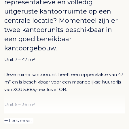
representatieve en volledig
uitgeruste kantoorruimte op een
centrale locatie? Momenteel zijn er
twee kantoorunits beschikbaar in
een goed bereikbaar
kantoorgebouw.
Unit 7 – 47 m²
Deze ruime kantoorunit heeft een oppervlakte van 47
m² en is beschikbaar voor een maandelijkse huurprijs
van XCG 5.885,- exclusief OB.
Unit 6 – 36 m²
Daarnaast is ook Unit 6 beschikbaar. Deze unit heeft
Lees meer...
een oppervlakte van 36 m² en wordt aangeboden