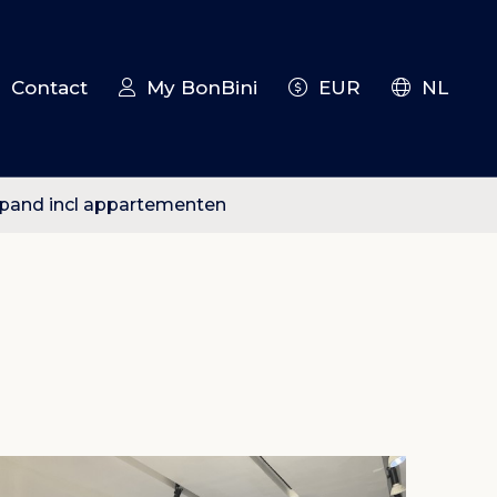
Contact
My BonBini
EUR
NL
 pand incl appartementen