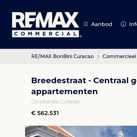
Aanbod
Inf
RE/MAX BonBini Curacao
Commercieel
Breedestraat - Centraal 
appartementen
Otrobanda Curacao
€ 562.531