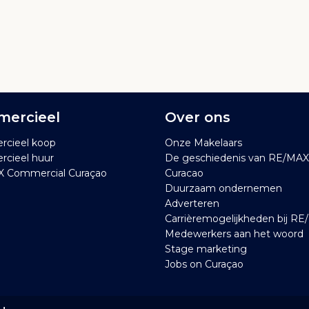
rkant
arvan velen zijn getransformeerd tot
aties, is Otrobanda volop in opkomst en
eiland.
 directe cashflow in een van de meest
ercieel
Over ons
cieel koop
Onze Makelaars
ng in te plannen, neem vandaag nog
cieel huur
De geschiedenis van RE/MAX
 Commercial Curaçao
Curacao
Duurzaam ondernemen
Adverteren
Carrièremogelijkheden bij R
Medewerkers aan het woord
Stage marketing
Jobs on Curaçao
jk in onze hoofdstad Willemstad, Curaçao. Deze
unda, dat vroeger ommuurd was, overbevolkt