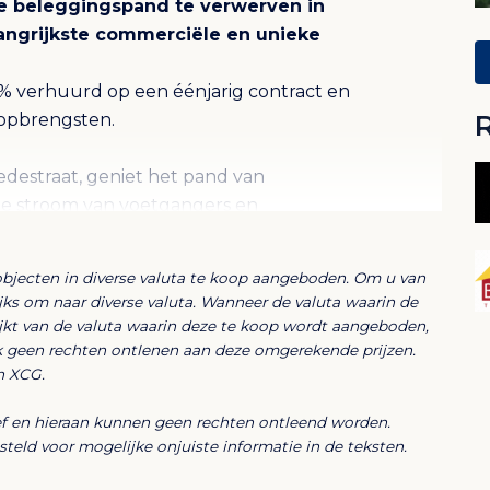
e beleggingspand te verwerven in
langrijkste commerciële en unieke
0% verhuurd op een éénjarig contract en
opbrengsten.
destraat, geniet het pand van
te stroom van voetgangers en
objecten in diverse valuta te koop aangeboden. Om u van
lijks om naar diverse valuta. Wanneer de valuta waarin de
ijkt van de valuta waarin deze te koop wordt aangeboden,
n en toilet
k geen rechten ontlenen aan deze omgerekende prijzen.
n XCG.
kamers, woonkamer en keuken
ief en hieraan kunnen geen rechten ontleend worden.
eld voor mogelijke onjuiste informatie in de teksten.
1 badkamer, woonkamer en keuken