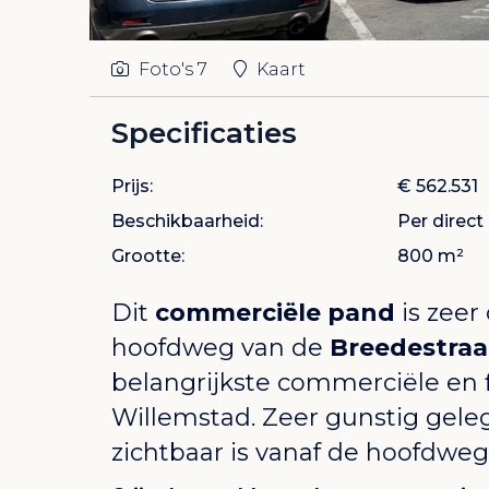
Foto's
7
Kaart
Specificaties
Prijs:
€ 562.531
Beschikbaarheid:
Per direct
Grootte:
800 m²
Dit
commerciële
pand
is zeer
hoofdweg van de
Breedestraa
belangrijkste commerciële en f
Willemstad. Zeer gunstig gele
zichtbaar is vanaf de hoofdweg