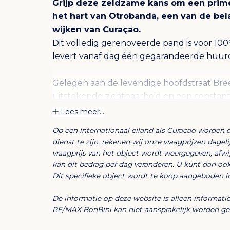
Grijp deze zeldzame kans om een prim
het hart van Otrobanda, een van de be
wijken van Curaçao.
Dit volledig gerenoveerde pand is voor 10
levert vanaf dag één gegarandeerde huur
Gelegen aan de levendige hoofdstraat Bree
uitstekende zichtbaarheid en een constan
voertuigen.
Lees meer...
Op een internationaal eiland als Curacao worden 
Het gebouw omvat:
dienst te zijn, rekenen wij onze vraagprijzen dage
vraagprijs van het object wordt weergegeven, afw
Een commerciële ruimte met opslag, keuke
kan dit bedrag per dag veranderen. U kunt dan oo
Dit specifieke object wordt te koop aangeboden i
1 appartement met 4 slaapkamers, 3 bad
De informatie op deze website is alleen informat
RE/MAX BonBini kan niet aansprakelijk worden gest
2 appartementen, elk met 1 slaapkamer, 