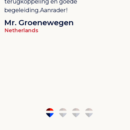
terugkoppeling en goede
z
begeleiding.Aanrader!
F
Mr. Groenewegen
N
Netherlands