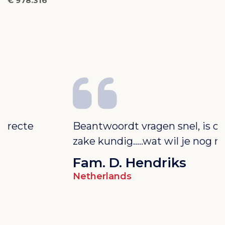
€ 978.316
Beantwoordt vragen snel, is correct en ter
W
zake kundig…..wat wil je nog meer?
r
P
Fam. D. Hendriks
e
Netherlands
d
m
h