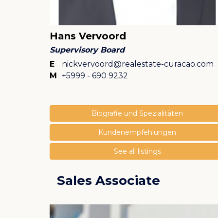
Hans Vervoord
Supervisory Board
E
nickvervoord@realestate-curacao.com
M
+5999 - 690 9232
Biografie und Spezialitäten
Kundenempfehlungen
See all listings
Sales Associate