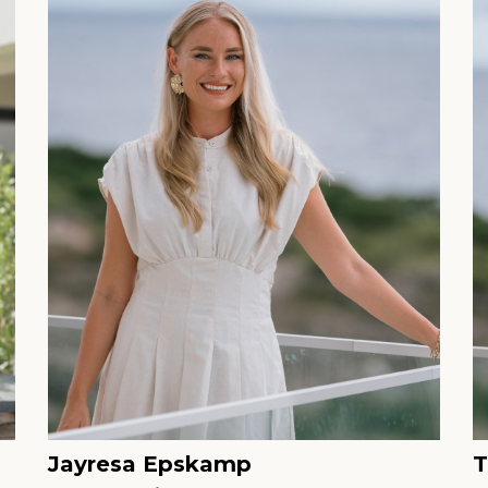
Jayresa Epskamp
T