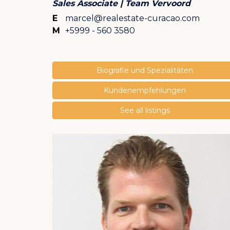
Sales Associate | Team Vervoord
E
marcel@realestate-curacao.com
M
+5999 - 560 3580
Biografie und Spezialitäten
Kundenempfehlungen
See all listings