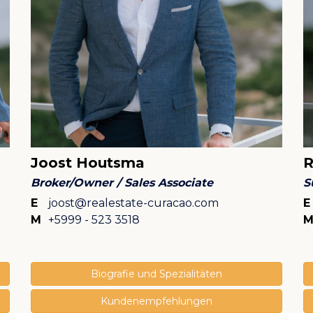
Joost Houtsma
R
Broker/Owner / Sales Associate
S
E
joost@realestate-curacao.com
M
+5999 - 523 3518
Biografie und Spezialitäten
Kundenempfehlungen