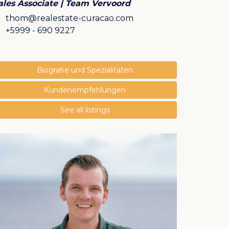
ales Associate | Team Vervoord
E
thom@realestate-curacao.com
M
+5999 - 690 9227
Biografie und Spezialitäten
Kundenempfehlungen
See all listings