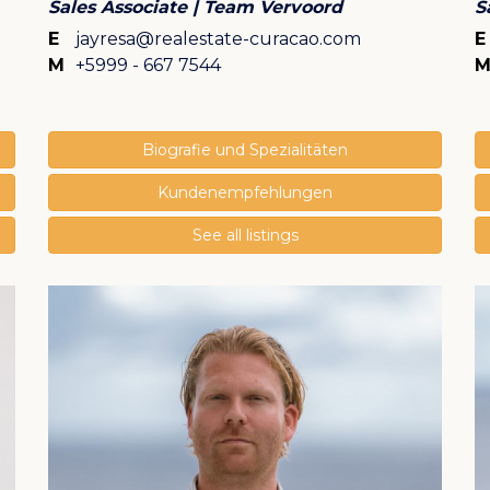
Sales Associate | Team Vervoord
S
E
jayresa@realestate-curacao.com
M
+5999 - 667 7544
Biografie und Spezialitäten
Kundenempfehlungen
See all listings