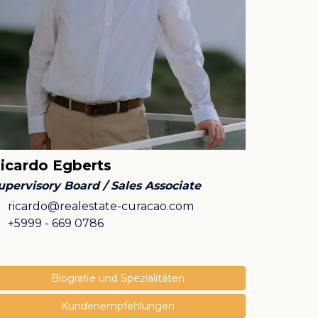
icardo Egberts
upervisory Board / Sales Associate
E
ricardo@realestate-curacao.com
M
+5999 - 669 0786
Biografie und Spezialitäten
Kundenempfehlungen