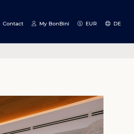
Contact
My BonBini
EUR
DE