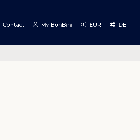
Contact
My BonBini
EUR
DE