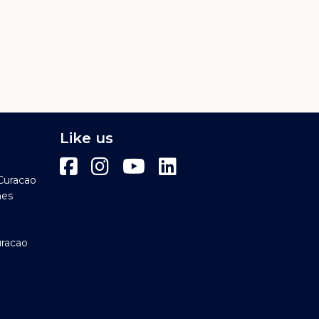
Like us
Curacao
hes
uracao