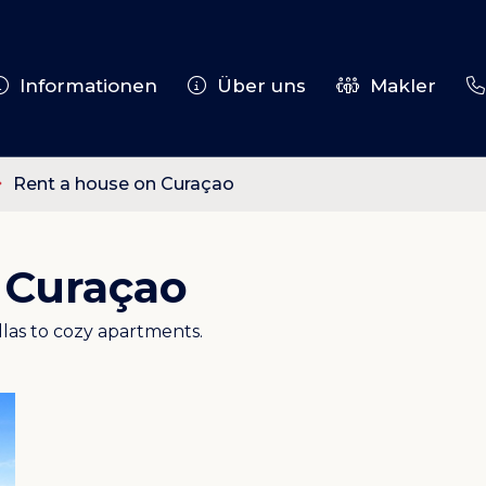
Informationen
Über uns
Makler
Rent a house on Curaçao
 Curaçao
llas to cozy apartments.