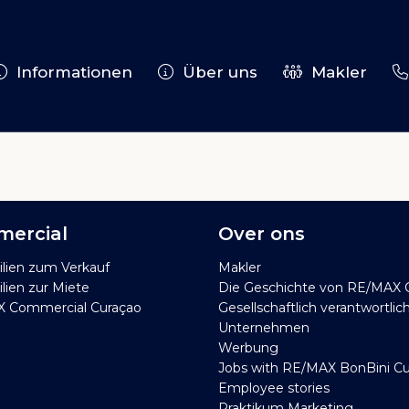
Informationen
Über uns
Makler
ercial
Over ons
lien zum Verkauf
Makler
ien zur Miete
Die Geschichte von RE/MAX 
 Commercial Curaçao
Gesellschaftlich verantwortlic
Unternehmen
Werbung
Jobs with RE/MAX BonBini C
Employee stories
Praktikum Marketing