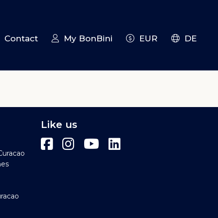
Contact
My BonBini
EUR
DE
Like us
Curacao
hes
uracao