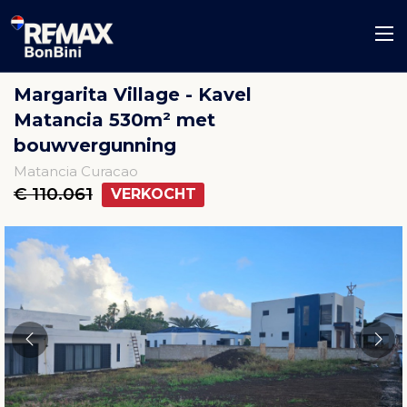
Margarita Village - Kavel
Matancia 530m² met
bouwvergunning
Matancia Curacao
€ 110.061
VERKOCHT