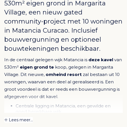
530m² eigen grond in Margarita
Village, een nieuw gated
community-project met 10 woningen
in
Matancia Curacao
. Inclusief
bouwvergunning en optioneel
bouwtekeningen beschikbaar.
In de centraal gelegen wijk Matancia is
deze kavel
van
530m²
eigen grond te
koop, gelegen in Margarita
Village. Dit nieuwe,
omheind resort
zal bestaan uit 10
woningen, waarvan een deel al gerealiseerd is. Een
groot voordeel is dat er reeds een bouwvergunning is
afgegeven voor dit kavel.
Centrale ligging in Matancia, een gewilde en
goed bereikbare wijk.
Onderdeel van Margarita Village, een exclusieve
Lees meer...
gated community met 10 woningen.