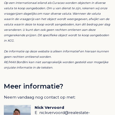
Bouwvergunning al verleend, wat tijd en kosten
Op een internationaal eiland als Curacao worden objecten in diverse
bespaart.
valuta te koop aangeboden. Om u van dienst te zijn, rekenen wij onze
530m² eigen grond, zonder erfpacht of andere
vraagprijzen dagelijks om naar diverse valuta. Wanneer de valuta
beperkingen.
waarin de vraagprijs van het object wordt weergegeven, afwijkt van de
Reeds bebouwde woningen in de omgeving, wat
valuta waarin deze te koop wordt aangeboden, kan dit bedrag per dag
vertrouwen geeft in het project.
veranderen. U kunt dan ook geen rechten ontlenen aan deze
Bij interesse neem vandaag nog contact op met ons!
omgerekende prijzen. Dit specifieke object wordt te koop aangeboden
in XCG.
lo445
De informatie op deze website is alleen informatief en hieraan kunnen
geen rechten ontleend worden.
RE/MAX BonBini kan niet aansprakelijk worden gesteld voor mogelijke
onjuiste informatie in de teksten.
Meer informatie?
Neem vandaag nog contact op met:
Nick Vervoord
E
nickvervoord@realestate-